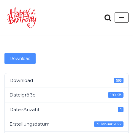
Zum
Inhalt
springen
Download
Download
565
Dateigröße
1.90 KB
Datei-Anzahl
1
Erstellungsdatum
19. Januar 2022