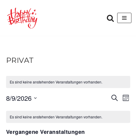
Zum
Inhalt
springen
PRIVAT
Es sind keine anstehenden Veranstaltungen vorhanden.
VERANST
VER
8/9/2026
Suche
Mona
ANS
SUCHE
Datum
KALENDER
NAV
wählen.
UND
Es sind keine anstehenden Veranstaltungen vorhanden.
VON
ANSICHT
VERANSTALTUNGEN
Vergangene Veranstaltungen