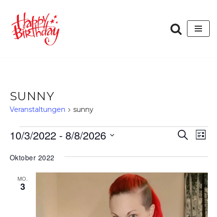
Zum
Inhalt
springen
SUNNY
Veranstaltungen
sunny
VERANST
VER
10/3/2022
 - 
8/8/2026
Suche
Liste
ANS
SUCHE
Datum
NAV
Oktober 2022
wählen.
UND
ANSICHT
MO.
3
NAVIGAT