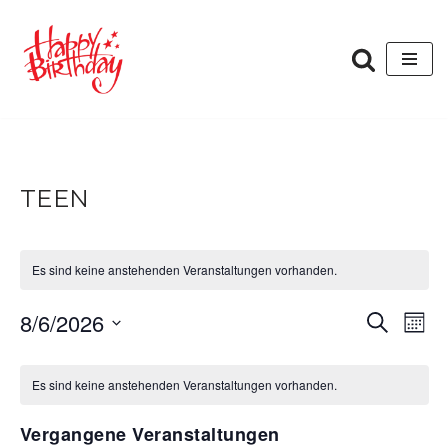
Zum
Inhalt
springen
TEEN
Es sind keine anstehenden Veranstaltungen vorhanden.
VERANST
VER
8/6/2026
Suche
Mona
ANS
SUCHE
Datum
KALENDER
NAV
wählen.
UND
Es sind keine anstehenden Veranstaltungen vorhanden.
VON
ANSICHT
VERANSTALTUNGEN
Vergangene Veranstaltungen